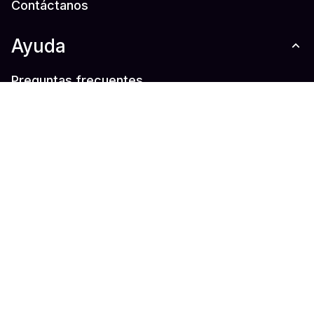
Contáctanos
Ayuda
Preguntas frecuentes
Términos
política de privacidad
Redes sociales
Instagram
Facebook
Twitter